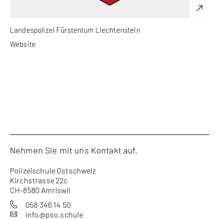
Gewerbeweg 4
Landespolizei Fürstentum Liechtenstein
Postfach 1267
FL-9490 Vaduz
Website
+423 236 71 11
info@landespolizei.li
Nehmen Sie mit uns Kontakt auf.
Polizeischule Ostschweiz
Kirchstrasse 22c
CH-8580 Amriswil
058 346 14 50

info@pso.schule
